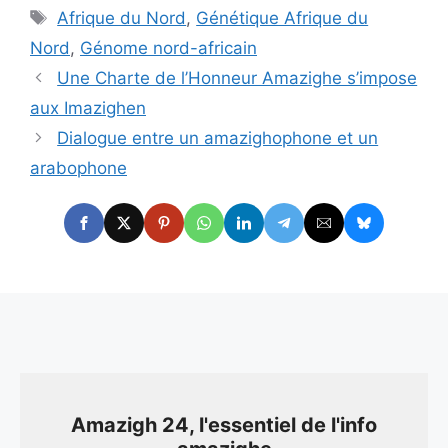
Étiquettes
Afrique du Nord
,
Génétique Afrique du
Nord
,
Génome nord-africain
Une Charte de l’Honneur Amazighe s’impose
aux Imazighen
Dialogue entre un amazighophone et un
arabophone
Amazigh 24, l'essentiel de l'info