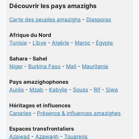
Découvrir les pays amazighs
Carte des peuples amazighs
-
Diasporas
Afrique du Nord
Tunisie
-
Libye
-
Algérie
-
Maroc
-
Égypte
Sahara - Sahel
Niger
-
Burkina Faso
-
Mali
-
Mauritanie
Pays amazighophones
Aurès
-
Mzab
-
Kabylie
-
Souss
-
Rif
-
Siwa
Héritages et influences
Canaries
-
Présence & influences amazighes
Espaces transfrontaliers
Azawad
-
Azawagh
-
Touaregs