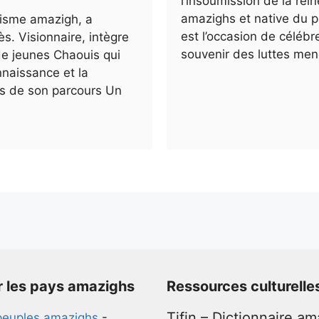
l’insoumission de la rei
amazighs et native du p
tisme amazigh, a
est l’occasion de célébre
ès. Visionnaire, intègre
souvenir des luttes mené
 de jeunes Chaouis qui
nnaissance et la
és de son parcours Un
r les pays amazighs
Ressources culturelle
Tifin – Dictionnaire a
peuples amazighs
-