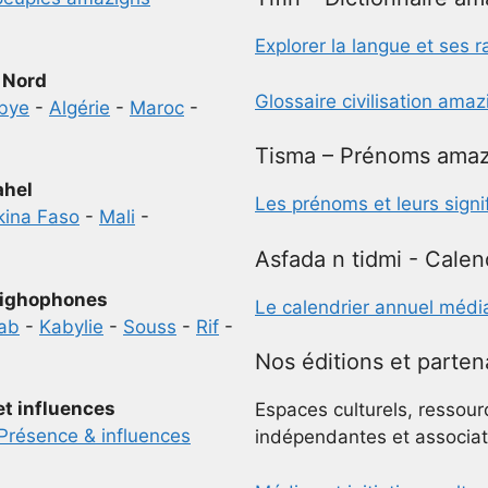
Explorer la langue et ses r
 Nord
Glossaire civilisation ama
ibye
-
Algérie
-
Maroc
-
Tisma – Prénoms amaz
ahel
Les prénoms et leurs signi
kina Faso
-
Mali
-
Asfada n tidmi - Calen
ighophones
Le calendrier annuel médi
ab
-
Kabylie
-
Souss
-
Rif
-
Nos éditions et parten
et influences
Espaces culturels, ressour
Présence & influences
indépendantes et associat