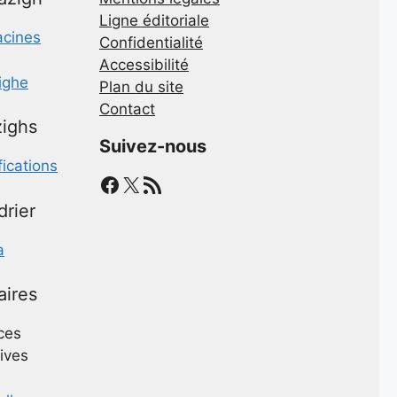
Ligne éditoriale
acines
Confidentialité
Accessibilité
zighe
Plan du site
Contact
ighs
Suivez-nous
fications
Facebook
X
Flux RSS
drier
a
aires
ces
ives