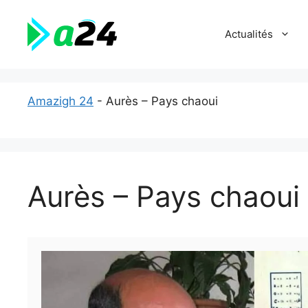
Aller
au
Actualités
contenu
Amazigh 24
-
Aurès – Pays chaoui
Aurès – Pays chaoui