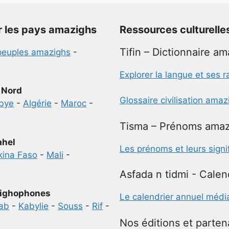
r les pays amazighs
Ressources culturelle
Tifin – Dictionnaire a
peuples amazighs
-
Explorer la langue et ses r
 Nord
Glossaire civilisation ama
ibye
-
Algérie
-
Maroc
-
Tisma – Prénoms amaz
ahel
Les prénoms et leurs signi
kina Faso
-
Mali
-
Asfada n tidmi - Calen
ighophones
Le calendrier annuel médi
ab
-
Kabylie
-
Souss
-
Rif
-
Nos éditions et parten