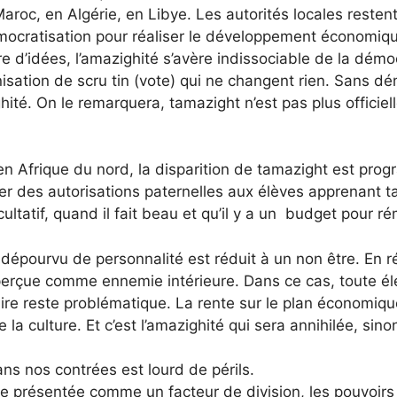
oc, en Algérie, en Libye. Les autorités locales restent
démocratisation pour réaliser le développement économiq
re d’idées, l’amazighité s’avère indissociable de la d
tion de scru tin (vote) qui ne changent rien. Sans démo
ité. On le remarquera, tamazight n’est pas plus officiell
 en Afrique du nord, la disparition de tamazight est pro
r des autorisations paternelles aux élèves apprenant t
ltatif, quand il fait beau et qu’il y a un budget pour 
, dépourvu de personnalité est réduit à un non être. En r
erçue comme ennemie intérieure. Dans ce cas, toute élé
re reste problématique. La rente sur le plan économique
e la culture. Et c’est l’amazighité qui sera annihilée, sin
ut dans nos contrées est lourd de périls.
tre présentée comme un facteur de division, les pouvoirs e