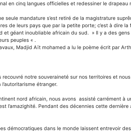
tional en cinq langues officielles et redessiner le drapea
 seule mandature s’est retiré de la magistrature suprê
ires de leurs pays que par la petite porte; c’est à dire la
d et géant inoubliable africain du sud. » Il y a des gens
eurs peuples « .
travaux, Madjid Aït mohamed a lu le poème écrit par Arth
 recouvré notre souveraineté sur nos territoires et nous
 l’autoritarisme étranger.
ntinent nord africain, nous avons assisté carrément à un
qu’est l’amazighité. Pendant des décennies cette dernière 
ncipes démocratiques dans le monde laissent entrevoir d