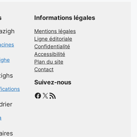
s
Informations légales
mazigh
Mentions légales
Ligne éditoriale
acines
Confidentialité
Accessibilité
zighe
Plan du site
Contact
ighs
Suivez-nous
fications
Facebook
X
Flux RSS
drier
a
aires