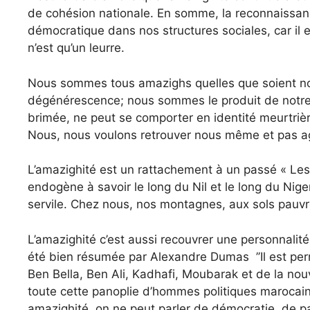
de cohésion nationale. En somme, la reconnaissance
démocratique dans nos structures sociales, car il 
n’est qu’un leurre.
Nous sommes tous amazighs quelles que soient nos 
dégénérescence; nous sommes le produit de notre his
brimée, ne peut se comporter en identité meurtrière
Nous, nous voulons retrouver nous même et pas ag
L’amazighité est un rattachement à un passé « Les 
endogène à savoir le long du Nil et le long du Nige
servile. Chez nous, nos montagnes, aux sols pauvre
L’amazighité c’est aussi recouvrer une personnalité 
été bien résumée par Alexandre Dumas ’’Il est permi
Ben Bella, Ben Ali, Kadhafi, Moubarak et de la nou
toute cette panoplie d’hommes politiques marocaine
amazighité, on ne peut parler de démocratie, de pa