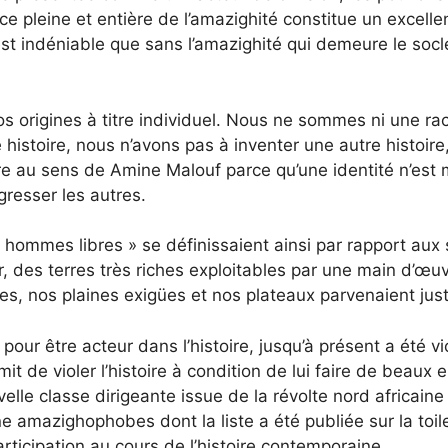
 pleine et entière de l’amazighité constitue un excellen
est indéniable que sans l’amazighité qui demeure le socl
origines à titre individuel. Nous ne sommes ni une rac
toire, nous n’avons pas à inventer une autre histoire, f
 au sens de Amine Malouf parce qu’une identité n’est meu
resser les autres.
hommes libres » se définissaient ainsi par rapport aux 
r, des terres très riches exploitables par une main d’œu
s, nos plaines exigües et nos plateaux parvenaient just
pour être acteur dans l’histoire, jusqu’à présent a été vi
t de violer l’histoire à condition de lui faire de beaux 
velle classe dirigeante issue de la révolte nord africai
 amazighophobes dont la liste a été publiée sur la toile
rticipation au cours de l’histoire contemporaine.