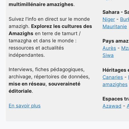
multimillénaire amazighes
.
Sahara - S
Suivez l'info en direct sur le monde
Niger
-
Bur
amazigh.
Explorez les cultures des
Mauritanie
Amazighs
en terre de tamurt /
tamazgha et dans le monde :
Pays amaz
ressources et actualités
Aurès
-
Mz
indépendantes.
Siwa
Interviews, fiches pédagogiques,
Héritages 
archivage, répertoires de données,
Canaries
-
mise en réseau
,
souveraineté
amazighes
éditoriale
.
Espaces tr
En savoir plus
Azawad
-