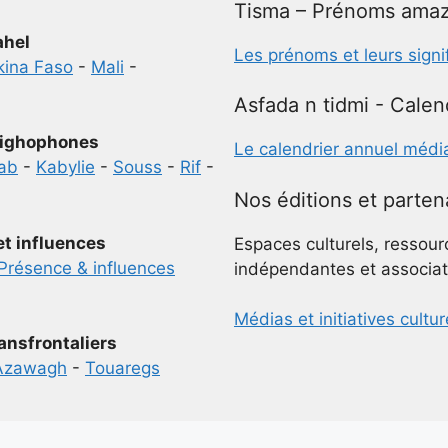
Tisma – Prénoms amaz
ahel
Les prénoms et leurs signi
kina Faso
-
Mali
-
Asfada n tidmi - Calen
ighophones
Le calendrier annuel médi
ab
-
Kabylie
-
Souss
-
Rif
-
Nos éditions et parten
et influences
Espaces culturels, ressour
Présence & influences
indépendantes et associat
Médias et initiatives cultur
ansfrontaliers
Azawagh
-
Touaregs