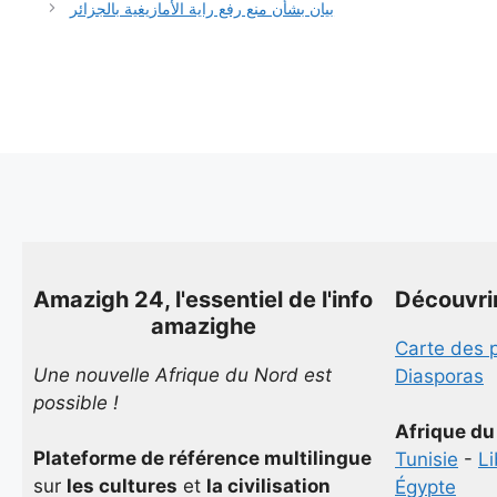
بيان بشأن منع رفع راية الأمازيغية بالجزائر
Amazigh 24, l'essentiel de l'info
Découvri
amazighe
Carte des 
Une nouvelle Afrique du Nord est
Diasporas
possible !
Afrique du
Plateforme de référence multilingue
Tunisie
-
L
sur
les cultures
et
la civilisation
Égypte