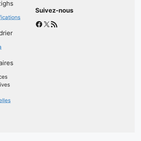
ighs
Suivez-nous
fications
Facebook
X
Flux RSS
drier
a
aires
ces
ives
elles