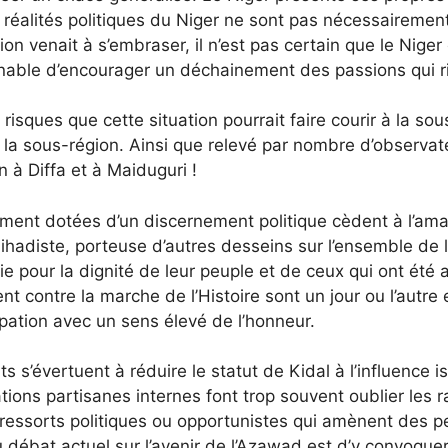
réalités politiques du Niger ne sont pas nécessairement
ion venait à s’embraser, il n’est pas certain que le Nige
nnable d’encourager un déchainement des passions qui ris
risques que cette situation pourrait faire courir à la so
 la sous-région. Ainsi que relevé par nombre d’observate
n à Diffa et à Maiduguri !
dument dotées d’un discernement politique cèdent à l’
jihadiste, porteuse d’autres desseins sur l’ensemble de
e pour la dignité de leur peuple et de ceux qui ont été 
 contre la marche de l’Histoire sont un jour ou l’autre e
pation avec un sens élevé de l’honneur.
s s’évertuent à réduire le statut de Kidal à l’influence i
ons partisanes internes font trop souvent oublier les rais
s ressorts politiques ou opportunistes qui amènent des 
 débat actuel sur l’avenir de l’Azawad est d’y convoquer 