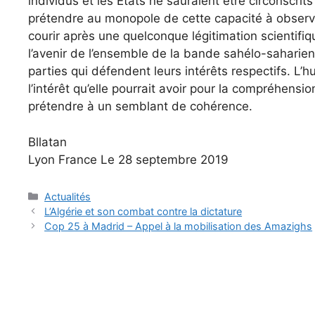
individus et les États ne sauraient être circonscri
prétendre au monopole de cette capacité à observer,
courir après une quelconque légitimation scientifique
l’avenir de l’ensemble de la bande sahélo-saharien
parties qui défendent leurs intérêts respectifs. L’h
l’intérêt qu’elle pourrait avoir pour la compréhensi
prétendre à un semblant de cohérence.
Bllatan
Lyon France ​​​​​​​​​Le 28 septembre 2019
Catégories
Actualités
L’Algérie et son combat contre la dictature
Cop 25 à Madrid – Appel à la mobilisation des Amazighs