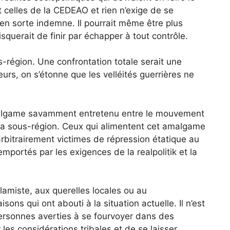
 celles de la CEDEAO et rien n’exige de se
r en sorte indemne. Il pourrait même être plus
querait de finir par échapper à tout contrôle.
us-région. Une confrontation totale serait une
urs, on s’étonne que les velléités guerrières ne
amalgame savamment entretenu entre le mouvement
 la sous-région. Ceux qui alimentent cet amalgame
arbitrairement victimes de répression étatique au
mportés par les exigences de la realpolitik et la
slamiste, aux querelles locales ou au
ons qui ont abouti à la situation actuelle. Il n’est
personnes averties à se fourvoyer dans des
les considérations tribales et de se laisser