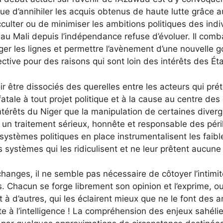
que d’annihiler les acquis obtenus de haute lutte grâce 
cculter ou de minimiser les ambitions politiques des indiv
e au Mali depuis l’indépendance refuse d’évoluer. Il comb
ger les lignes et permettre l’avènement d’une nouvelle
ective pour des raisons qui sont loin des intérêts des Ét
oir être dissociés des querelles entre les acteurs qui pr
 fatale à tout projet politique et à la cause au centre d
érêts du Niger que la manipulation de certaines diverge
un traitement sérieux, honnête et responsable des périls
ystèmes politiques en place instrumentalisent les faibl
 systèmes qui les ridiculisent et ne leur prêtent aucune
changes, il ne semble pas nécessaire de côtoyer l’intim
ns. Chacun se forge librement son opinion et l’exprime, 
 à d’autres, qui les éclairent mieux que ne le font des
lte à l’intelligence ! La compréhension des enjeux sahéli