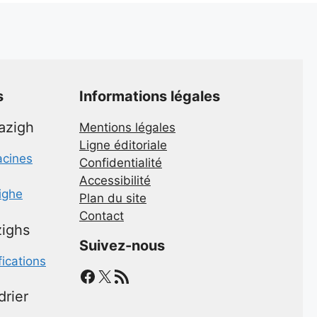
s
Informations légales
mazigh
Mentions légales
Ligne éditoriale
acines
Confidentialité
Accessibilité
zighe
Plan du site
Contact
ighs
Suivez-nous
fications
Facebook
X
Flux RSS
drier