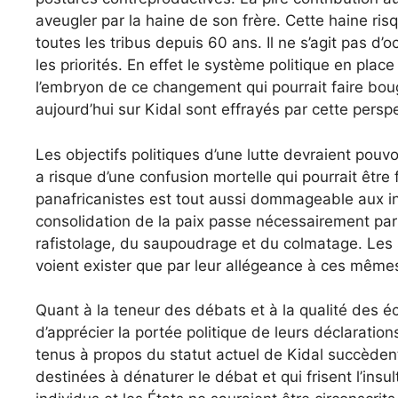
aveugler par la haine de son frère. Cette haine ris
toutes les tribus depuis 60 ans. Il ne s’agit pas d’o
les priorités. En effet le système politique en plac
l’embryon de ce changement qui pourrait faire bou
aujourd’hui sur Kidal sont effrayés par cette persp
Les objectifs politiques d’une lutte devraient pouv
a risque d’une confusion mortelle qui pourrait être
panafricanistes est tout aussi dommageable aux int
consolidation de la paix passe nécessairement par 
rafistolage, du saupoudrage et du colmatage. Les s
voient exister que par leur allégeance à ces mêmes
Quant à la teneur des débats et à la qualité des é
d’apprécier la portée politique de leurs déclaratio
tenus à propos du statut actuel de Kidal succèdent
destinées à dénaturer le débat et qui frisent l’insu