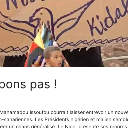
pons pas !
 Mahamadou Issoufou pourrait laisser entrevoir un nouvea
élo-sahariennes. Les Présidents nigérien et malien sembl
créer un chaos généralisé. Le Niger présente ses propres r