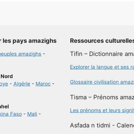
r les pays amazighs
Ressources culturelle
Tifin – Dictionnaire a
peuples amazighs
-
Explorer la langue et ses r
 Nord
Glossaire civilisation ama
ibye
-
Algérie
-
Maroc
-
Tisma – Prénoms amaz
ahel
Les prénoms et leurs signi
kina Faso
-
Mali
-
Asfada n tidmi - Calen