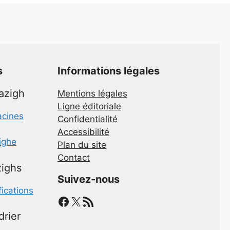
s
Informations légales
mazigh
Mentions légales
Ligne éditoriale
acines
Confidentialité
Accessibilité
zighe
Plan du site
Contact
ighs
Suivez-nous
fications
Facebook
X
Flux RSS
drier