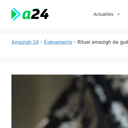
Aller
au
Actualités
contenu
Amazigh 24
-
Évènements
-
Rituel amazigh de gu