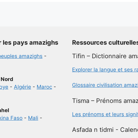
r les pays amazighs
Ressources culturelle
Tifin – Dictionnaire a
peuples amazighs
-
Explorer la langue et ses r
 Nord
Glossaire civilisation ama
ibye
-
Algérie
-
Maroc
-
Tisma – Prénoms amaz
ahel
Les prénoms et leurs signi
kina Faso
-
Mali
-
Asfada n tidmi - Calen