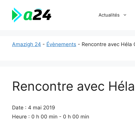
Aller
au
Actualités
contenu
Amazigh 24
-
Évènements
-
Rencontre avec Héla
Rencontre avec Hél
Date :
4 mai 2019
Heure :
0 h 00 min - 0 h 00 min