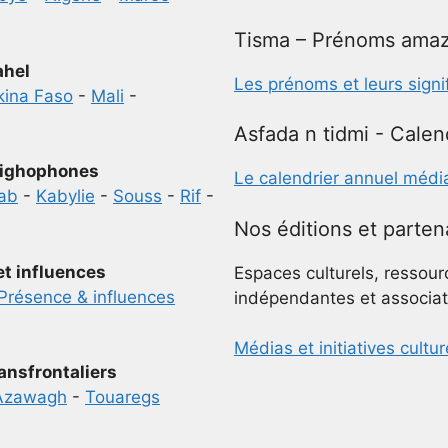
Tisma – Prénoms amaz
ahel
Les prénoms et leurs signi
kina Faso
-
Mali
-
Asfada n tidmi - Calen
ighophones
Le calendrier annuel médi
ab
-
Kabylie
-
Souss
-
Rif
-
Nos éditions et parten
et influences
Espaces culturels, ressour
Présence & influences
indépendantes et associat
Médias et initiatives cultur
ansfrontaliers
Azawagh
-
Touaregs