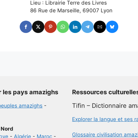
Lieu : Librairie Terre des Livres
86 Rue de Marseille, 69007 Lyon
r les pays amazighs
Ressources culturelle
Tifin – Dictionnaire a
peuples amazighs
-
Explorer la langue et ses r
 Nord
Glossaire civilisation ama
ibye
-
Algérie
-
Maroc
-