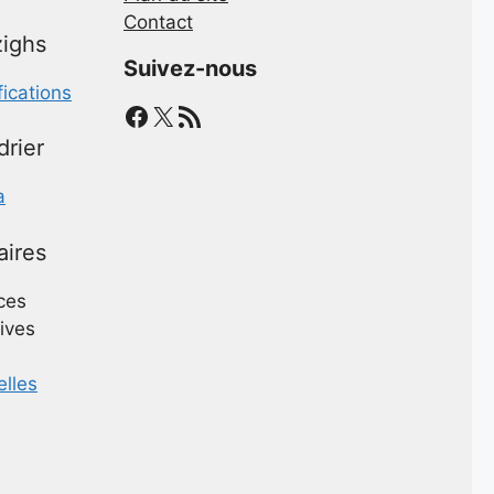
Contact
ighs
Suivez-nous
fications
Facebook
X
Flux RSS
drier
a
aires
ces
ives
elles