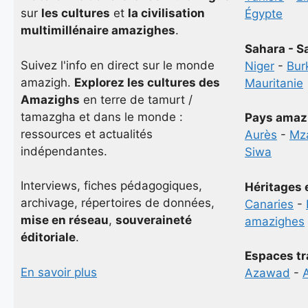
sur
les cultures
et
la civilisation
Égypte
multimillénaire amazighes
.
Sahara - S
Suivez l'info en direct sur le monde
Niger
-
Bur
amazigh.
Explorez les cultures des
Mauritanie
Amazighs
en terre de tamurt /
tamazgha et dans le monde :
Pays amaz
ressources et actualités
Aurès
-
Mz
indépendantes.
Siwa
Interviews, fiches pédagogiques,
Héritages 
archivage, répertoires de données,
Canaries
-
mise en réseau
,
souveraineté
amazighes
éditoriale
.
Espaces tr
En savoir plus
Azawad
-