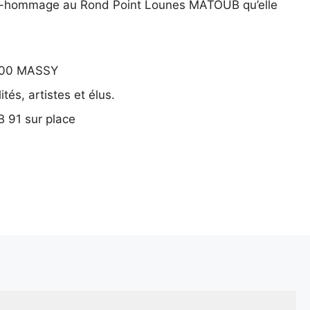
t-hommage au Rond Point Lounes MATOUB qu’elle
300 MASSY
és, artistes et élus.
B 91 sur place