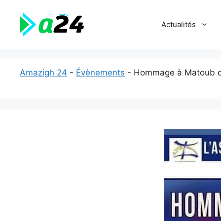
Aller
au
Actualités
contenu
Amazigh 24
-
Évènements
-
Hommage à Matoub d