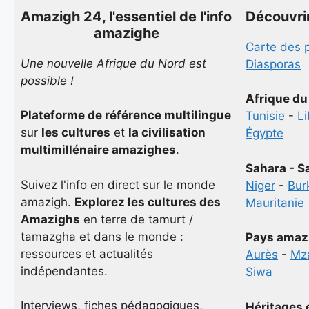
Amazigh 24, l'essentiel de l'info
Découvri
amazighe
Carte des 
Une nouvelle Afrique du Nord est
Diasporas
possible !
Afrique du
Plateforme de référence multilingue
Tunisie
-
L
sur
les cultures
et
la civilisation
Égypte
multimillénaire amazighes
.
Sahara - S
Suivez l'info en direct sur le monde
Niger
-
Bur
amazigh.
Explorez les cultures des
Mauritanie
Amazighs
en terre de tamurt /
tamazgha et dans le monde :
Pays amaz
ressources et actualités
Aurès
-
Mz
indépendantes.
Siwa
Interviews, fiches pédagogiques,
Héritages 