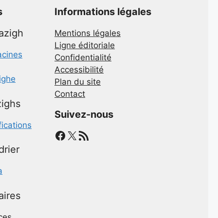
s
Informations légales
mazigh
Mentions légales
Ligne éditoriale
acines
Confidentialité
Accessibilité
zighe
Plan du site
Contact
ighs
Suivez-nous
fications
Facebook
X
Flux RSS
drier
a
aires
ces