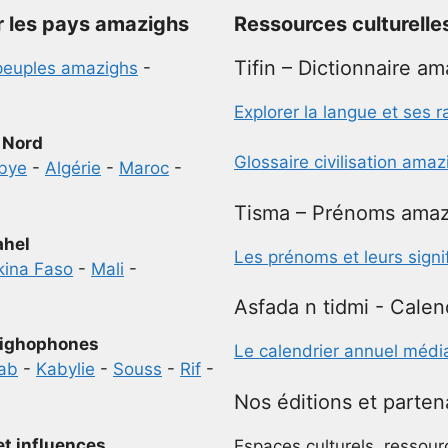
r les pays amazighs
Ressources culturelle
Tifin – Dictionnaire a
peuples amazighs
-
Explorer la langue et ses r
 Nord
Glossaire civilisation ama
ibye
-
Algérie
-
Maroc
-
Tisma – Prénoms amaz
ahel
Les prénoms et leurs signi
kina Faso
-
Mali
-
Asfada n tidmi - Calen
ighophones
Le calendrier annuel médi
ab
-
Kabylie
-
Souss
-
Rif
-
Nos éditions et parten
et influences
Espaces culturels, ressour