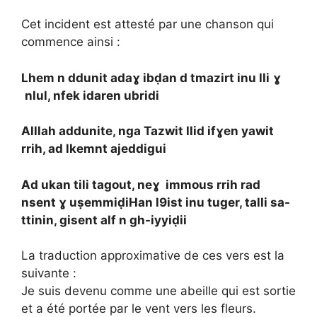
Cet incident est attesté par une chanson qui
commence ainsi :
Lhem n ddunit adaɣ ibḍan d tmazirt inu lli
ɣ
nlul, nfek idaren ubridi
Alllah addunite, nga Tazwit llid ifɣen yawit
rrih, ad lkemnt ajeddigui
Ad ukan tili tagout, neɣ immous rrih rad
nsent ɣ uṣemmiḍi
Han l9ist inu tuger, talli sa-
ttinin, gisent alf n gh-iyyiḍii
La traduction approximative de ces vers est la
suivante :
Je suis devenu comme une abeille qui est sortie
et a été portée par le vent vers les fleurs.