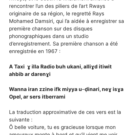
rencontrer l’un des piliers de l’art Rways
originaire de sa région, le regretté Rays
Mohamed Damsiri, qui l’a aidée à enregistrer sa
première chanson sur des disques
phonographiques dans un studio
d’enregistrement. Sa première chanson a été
enregistrée en 1967 :
A Taxi ɣ illa Radio buh ukani, alliɣd itiwit
ahbib ar darenɣi
Wanna iran zzine ifk miyya u
–
ḍinari, neɣ isɣa
Opel, ar sers itberrami
La traduction approximative de ces vers est la
suivante :
Ô belle voiture, tu es gracieuse lorsque mon
amoureux monte à bord et qu’il vient me voir.