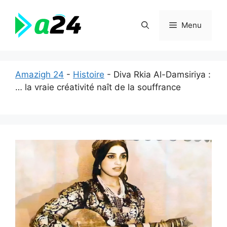
Aller
au
Menu
contenu
Amazigh 24
-
Histoire
-
Diva Rkia Al-Damsiriya :
… la vraie créativité naît de la souffrance