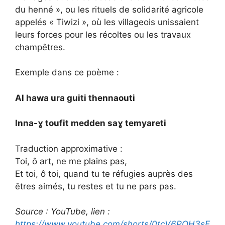
du henné », ou les rituels de solidarité agricole
appelés « Tiwizi », où les villageois unissaient
leurs forces pour les récoltes ou les travaux
champêtres.
Exemple dans ce poème :
Al hawa ura guiti thennaouti
Inna-ɣ toufit medden saɣ temyareti
Traduction approximative :
Toi, ô art, ne me plains pas,
Et toi, ô toi, quand tu te réfugies auprès des
êtres aimés, tu restes et tu ne pars pas.
Source : YouTube, lien :
https://www.youtube.com/shorts/0tcV6POH3sE