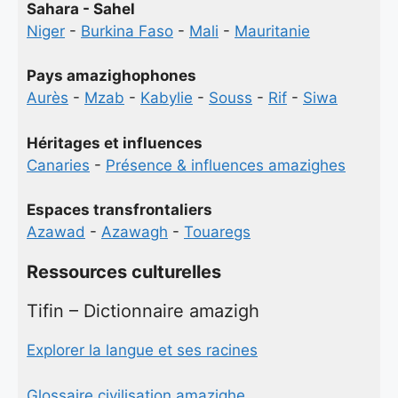
Sahara - Sahel
Niger
-
Burkina Faso
-
Mali
-
Mauritanie
Pays amazighophones
Aurès
-
Mzab
-
Kabylie
-
Souss
-
Rif
-
Siwa
Héritages et influences
Canaries
-
Présence & influences amazighes
Espaces transfrontaliers
Azawad
-
Azawagh
-
Touaregs
Ressources culturelles
Tifin – Dictionnaire amazigh
Explorer la langue et ses racines
Glossaire civilisation amazighe