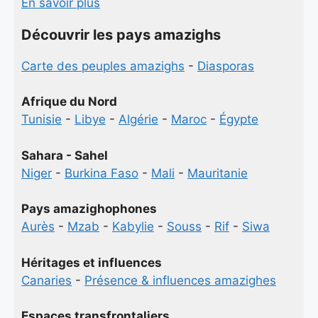
En savoir plus
Découvrir les pays amazighs
Carte des peuples amazighs
-
Diasporas
Afrique du Nord
Tunisie
-
Libye
-
Algérie
-
Maroc
-
Égypte
Sahara - Sahel
Niger
-
Burkina Faso
-
Mali
-
Mauritanie
Pays amazighophones
Aurès
-
Mzab
-
Kabylie
-
Souss
-
Rif
-
Siwa
Héritages et influences
Canaries
-
Présence & influences amazighes
Espaces transfrontaliers