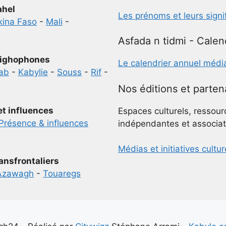
ahel
Les prénoms et leurs signi
kina Faso
-
Mali
-
Asfada n tidmi - Calen
ighophones
Le calendrier annuel médi
ab
-
Kabylie
-
Souss
-
Rif
-
Nos éditions et parten
et influences
Espaces culturels, ressour
Présence & influences
indépendantes et associat
Médias et initiatives cultur
ansfrontaliers
Azawagh
-
Touaregs