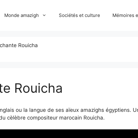
Monde amazigh
Sociétés et culture
Mémoires et
chante Rouicha
e Rouicha
lais ou la langue de ses aïeux amazighs égyptiens. Une
) du cèlèbre compositeur marocain Rouicha.