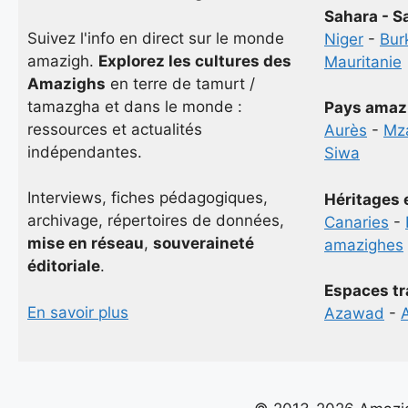
Sahara - S
Suivez l'info en direct sur le monde
Niger
-
Bur
amazigh.
Explorez les cultures des
Mauritanie
Amazighs
en terre de tamurt /
tamazgha et dans le monde :
Pays amaz
ressources et actualités
Aurès
-
Mz
indépendantes.
Siwa
Interviews, fiches pédagogiques,
Héritages 
archivage, répertoires de données,
Canaries
-
mise en réseau
,
souveraineté
amazighes
éditoriale
.
Espaces tr
En savoir plus
Azawad
-