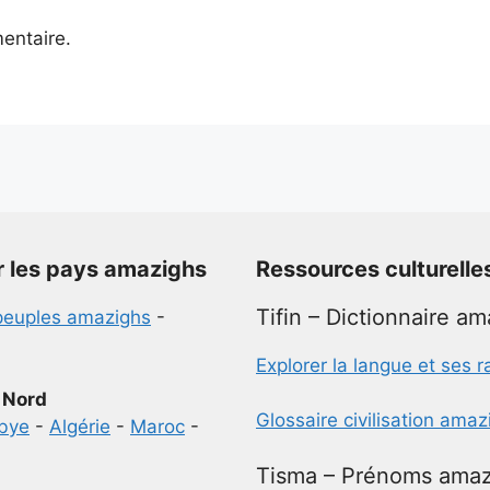
entaire.
r les pays amazighs
Ressources culturelle
Tifin – Dictionnaire a
peuples amazighs
-
Explorer la langue et ses r
 Nord
Glossaire civilisation ama
ibye
-
Algérie
-
Maroc
-
Tisma – Prénoms amaz