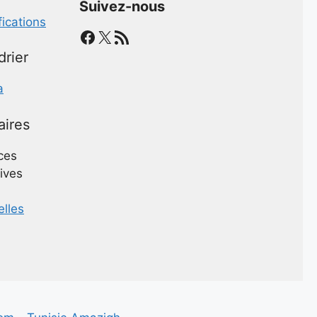
Suivez-nous
fications
Facebook
X
Flux RSS
drier
a
aires
ces
ives
elles