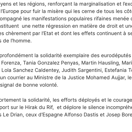
oyens et les régions, renforçant la marginalisation et l’
l’Europe pour fuir la misère qui les cerne de tous les cô
ompagné les manifestations populaires rifaines menée cont
tituent une nette régression en matière de droit et une 
s chèrement par l’Etat et dont les effets continuent à se
ts de l’homme.
rofondément la solidarité exemplaire des eurodéputés M
ra Forenza, Tania Gonzalez Penyas, Martin Hausling, Ma
Lola Sanchez Caldentey, Judith Sargentini, Estefania T
un courrier au Ministre de la Justice Mohamed Aujjar, le 
 signal de bonne volonté.
ement la solidarité, les efforts déployés et le courage
ort sur le Hirak du Rif, et déplore le silence incompré
es Le Drian, ceux d’Espagne Alfonso Dastis et Josep Bor