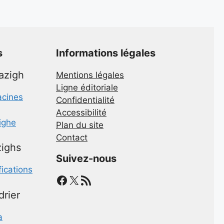
s
Informations légales
mazigh
Mentions légales
Ligne éditoriale
acines
Confidentialité
Accessibilité
zighe
Plan du site
Contact
ighs
Suivez-nous
fications
Facebook
X
Flux RSS
drier
a