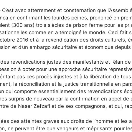
est avec atterrement et consternation que l’Assemblée
ca en confirmant les lourdes peines, prononcé en premi
lent (300 ans) trois siècles de prison ferme pour les pr
ilisationnelles comme en a témoigné le monde. Ceci fait 
ctobre 2016 et à la revendication des droits culturels, 
clusion et d’un embargo sécuritaire et économique depui
des revendications justes des manifestants et l’élan de so
ion à opter pour une approche sécuritaire répressive, 
ritant pas ces procès injustes et à la libération de tou
ent, la réconciliation et la justice transitionnelle en pa
ion qui comporte essentiellement des revendications éco
s surpris de nouveau par la confirmation en appel de 
ntre de Naser Zefzafi et de ses compagnons, et qui, rappe
ées des atteintes graves aux droits de l’homme et les 
iation, ne peuvent être que vengeurs et méprisants pour l