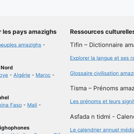
r les pays amazighs
Ressources culturelle
Tifin – Dictionnaire a
peuples amazighs
-
Explorer la langue et ses r
 Nord
Glossaire civilisation ama
ibye
-
Algérie
-
Maroc
-
Tisma – Prénoms amaz
ahel
Les prénoms et leurs signi
kina Faso
-
Mali
-
Asfada n tidmi - Calen
ighophones
Le calendrier annuel médi