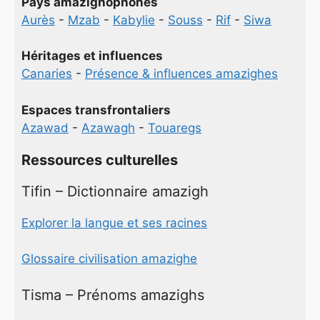
Pays amazighophones
Aurès
-
Mzab
-
Kabylie
-
Souss
-
Rif
-
Siwa
Héritages et influences
Canaries
-
Présence & influences amazighes
Espaces transfrontaliers
Azawad
-
Azawagh
-
Touaregs
Ressources culturelles
Tifin – Dictionnaire amazigh
Explorer la langue et ses racines
Glossaire civilisation amazighe
Tisma – Prénoms amazighs