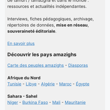
de tamurt / tamazgha et dans le monde :
ressources et actualités indépendantes.
Interviews, fiches pédagogiques, archivage,
répertoires de données,
mise en réseau
,
souveraineté éditoriale
.
En savoir plus
Découvrir les pays amazighs
Carte des peuples amazighs
-
Diasporas
Afrique du Nord
Tunisie
-
Libye
-
Algérie
-
Maroc
-
Égypte
Sahara - Sahel
Niger
-
Burkina Faso
-
Mali
-
Mauritanie