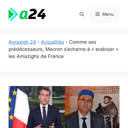
Aller
au
Menu
contenu
Amazigh 24
-
Actualités
-
Comme ses
prédécesseurs, Macron s’acharne à « arabiser »
les Amazighs de France