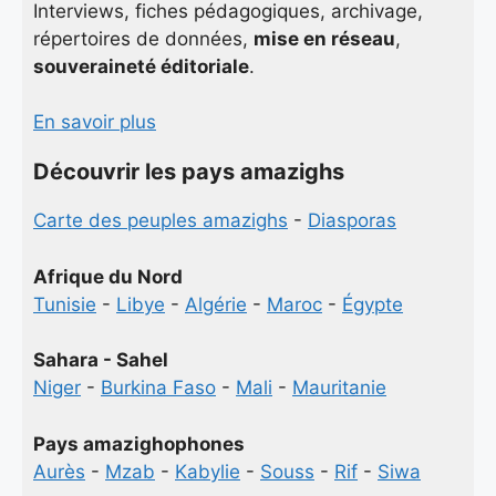
Interviews, fiches pédagogiques, archivage,
répertoires de données,
mise en réseau
,
souveraineté éditoriale
.
En savoir plus
Découvrir les pays amazighs
Carte des peuples amazighs
-
Diasporas
Afrique du Nord
Tunisie
-
Libye
-
Algérie
-
Maroc
-
Égypte
Sahara - Sahel
Niger
-
Burkina Faso
-
Mali
-
Mauritanie
Pays amazighophones
Aurès
-
Mzab
-
Kabylie
-
Souss
-
Rif
-
Siwa