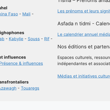
Tisma – Prénoms amaz
ahel
Les prénoms et leurs signi
kina Faso
-
Mali
-
Asfada n tidmi - Calen
ighophones
Le calendrier annuel médi
ab
-
Kabylie
-
Souss
-
Rif
-
Nos éditions et parten
et influences
Espaces culturels, ressour
Présence & influences
indépendantes et associat
Médias et initiatives cultur
ansfrontaliers
Azawagh
-
Touaregs