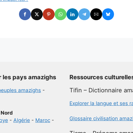
r les pays amazighs
Ressources culturelle
Tifin – Dictionnaire a
peuples amazighs
-
Explorer la langue et ses r
 Nord
Glossaire civilisation ama
ibye
-
Algérie
-
Maroc
-