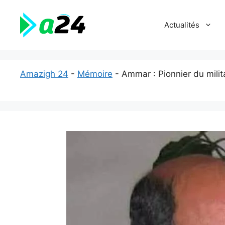
Aller
au
Actualités
contenu
Amazigh 24
-
Mémoire
-
Ammar : Pionnier du mili