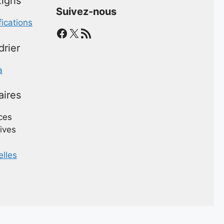
ighs
Suivez-nous
fications
Facebook
X
Flux RSS
drier
a
aires
ces
ives
elles