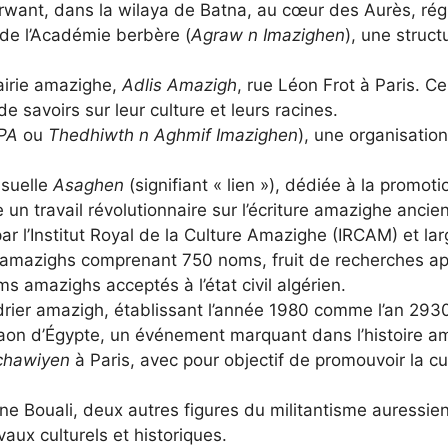
nt, dans la wilaya de Batna, au cœur des Aurès, région
 de l’Académie berbère (
Agraw n Imazighen
), une struct
airie amazighe,
Adlis Amazigh
, rue Léon Frot à Paris. 
 savoirs sur leur culture et leurs racines.
PA
ou
Thedhiwth n Aghmif Imazighen
), une organisation
nsuelle
Asaghen
(signifiant « lien »), dédiée à la promotio
travail révolutionnaire sur l’écriture amazighe ancie
ar l’Institut Royal de la Culture Amazighe (IRCAM) et lar
ms amazighs comprenant 750 noms, fruit de recherches ap
oms amazighs acceptés à l’état civil algérien.
rier amazigh, établissant l’année 1980 comme l’an 2930
aon d’Égypte, un événement marquant dans l’histoire a
chawiyen
à Paris, avec pour objectif de promouvoir la c
Bouali, deux autres figures du militantisme auressien, 
vaux culturels et historiques.