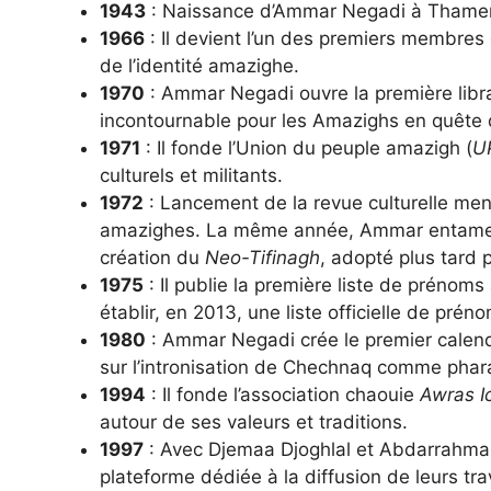
1943
: Naissance d’Ammar Negadi à Thamerwa
1966
: Il devient l’un des premiers membres
de l’identité amazighe.
1970
: Ammar Negadi ouvre la première libr
incontournable pour les Amazighs en quête de
1971
: Il fonde l’Union du peuple amazigh (
U
culturels et militants.
1972
: Lancement de la revue culturelle me
amazighes. La même année, Ammar entame un 
création du
Neo-Tifinagh
, adopté plus tard p
1975
: Il publie la première liste de préno
établir, en 2013, une liste officielle de prén
1980
: Ammar Negadi crée le premier calend
sur l’intronisation de Chechnaq comme phar
1994
: Il fonde l’association chaouie
Awras I
autour de ses valeurs et traditions.
1997
: Avec Djemaa Djoghlal et Abdarrahmane 
plateforme dédiée à la diffusion de leurs tra