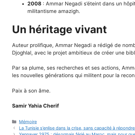
2008
: Ammar Negadi s’éteint dans un hôpit
militantisme amazigh.
Un héritage vivant
Auteur prolifique, Ammar Negadi a rédigé de nombre
Djoghlal, avec le projet ambitieux de créer une bi
Par sa plume, ses recherches et ses actions, Ammar
les nouvelles générations qui militent pour la reco
Paix à son âme.
Samir Yahia Cherif
Catégories
Mémoire
La Tunisie s’enlise dans la crise, sans capacité à répondr
Yennayer 2975 : désormais férié au Maroc, mais pour quel