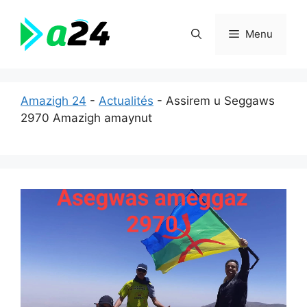
Aller
au
Menu
contenu
Amazigh 24
-
Actualités
-
Assirem u Seggaws
2970 Amazigh amaynut