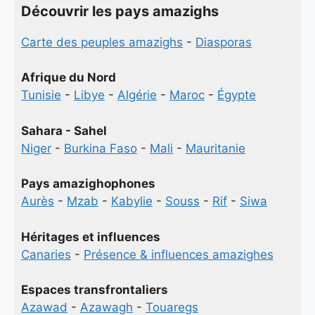
Découvrir les pays amazighs
Carte des peuples amazighs
-
Diasporas
Afrique du Nord
Tunisie
-
Libye
-
Algérie
-
Maroc
-
Égypte
Sahara - Sahel
Niger
-
Burkina Faso
-
Mali
-
Mauritanie
Pays amazighophones
Aurès
-
Mzab
-
Kabylie
-
Souss
-
Rif
-
Siwa
Héritages et influences
Canaries
-
Présence & influences amazighes
Espaces transfrontaliers
Azawad
-
Azawagh
-
Touaregs