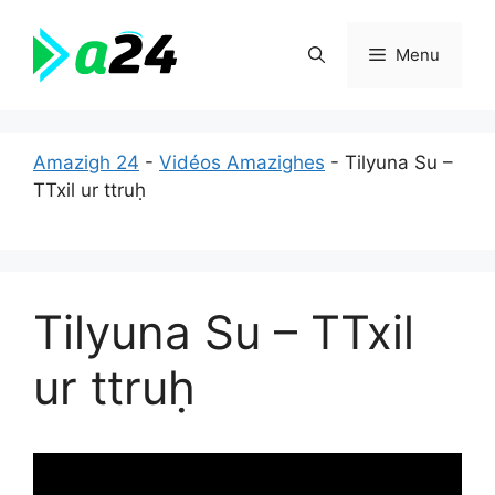
Aller
au
Menu
contenu
Amazigh 24
-
Vidéos Amazighes
-
Tilyuna Su –
TTxil ur ttruḥ
Tilyuna Su – TTxil
ur ttruḥ