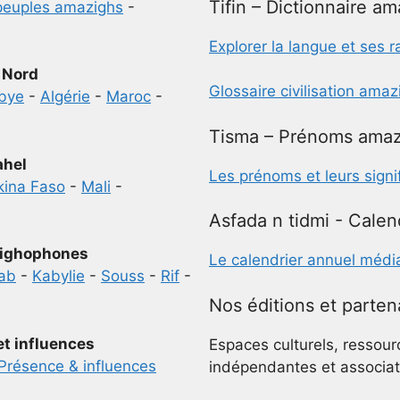
Tifin – Dictionnaire a
peuples amazighs
-
Explorer la langue et ses r
 Nord
Glossaire civilisation ama
ibye
-
Algérie
-
Maroc
-
Tisma – Prénoms amaz
ahel
Les prénoms et leurs signi
kina Faso
-
Mali
-
Asfada n tidmi - Calen
ighophones
Le calendrier annuel médi
ab
-
Kabylie
-
Souss
-
Rif
-
Nos éditions et parten
et influences
Espaces culturels, ressour
Présence & influences
indépendantes et associat