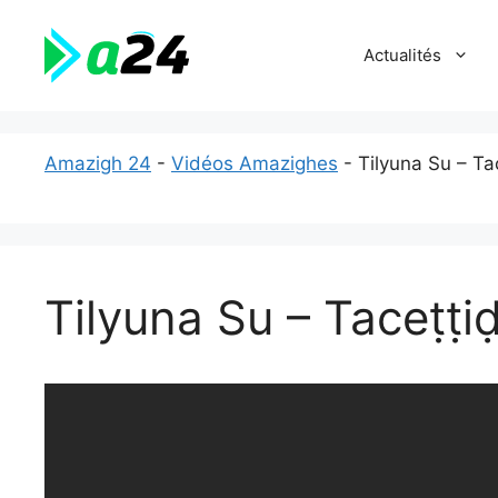
Aller
au
Actualités
contenu
Amazigh 24
-
Vidéos Amazighes
-
Tilyuna Su – Tac
Tilyuna Su – Taceṭṭiḍt