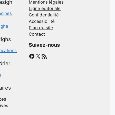
mazigh
Mentions légales
Ligne éditoriale
acines
Confidentialité
Accessibilité
zighe
Plan du site
Contact
ighs
Suivez-nous
fications
Facebook
X
Flux RSS
drier
a
aires
ces
ives