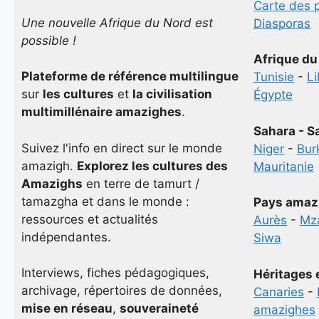
Carte des 
Une nouvelle Afrique du Nord est
Diasporas
possible !
Afrique du
Plateforme de référence multilingue
Tunisie
-
L
sur
les cultures
et
la civilisation
Égypte
multimillénaire amazighes
.
Sahara - S
Suivez l'info en direct sur le monde
Niger
-
Bur
amazigh.
Explorez les cultures des
Mauritanie
Amazighs
en terre de tamurt /
tamazgha et dans le monde :
Pays amaz
ressources et actualités
Aurès
-
Mz
indépendantes.
Siwa
Interviews, fiches pédagogiques,
Héritages 
archivage, répertoires de données,
Canaries
-
mise en réseau
,
souveraineté
amazighes