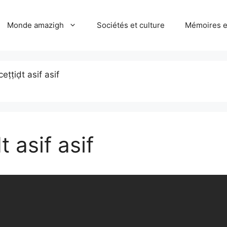
Monde amazigh
Sociétés et culture
Mémoires et
eṭṭiḍt asif asif
 asif asif