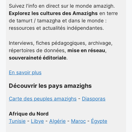
Suivez l'info en direct sur le monde amazigh.
Explorez les cultures des Amazighs
en terre
de tamurt / tamazgha et dans le monde :
ressources et actualités indépendantes.
Interviews, fiches pédagogiques, archivage,
répertoires de données,
mise en réseau
,
souveraineté éditoriale
.
En savoir plus
Découvrir les pays amazighs
Carte des peuples amazighs
-
Diasporas
Afrique du Nord
Tunisie
-
Libye
-
Algérie
-
Maroc
-
Égypte