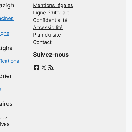
mazigh
Mentions légales
Ligne éditoriale
acines
Confidentialité
Accessibilité
zighe
Plan du site
Contact
ighs
Suivez-nous
fications
Facebook
X
Flux RSS
drier
a
aires
ces
ives