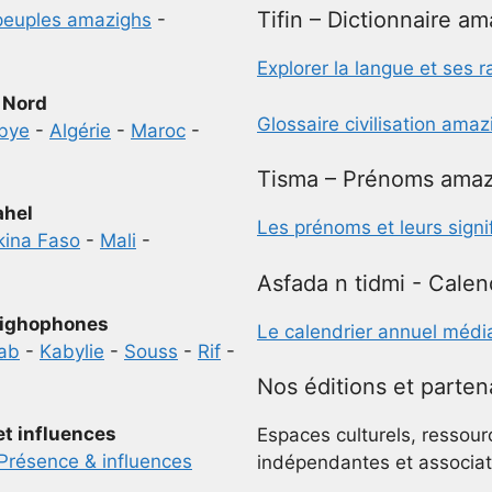
Tifin – Dictionnaire a
peuples amazighs
-
Explorer la langue et ses r
 Nord
Glossaire civilisation ama
ibye
-
Algérie
-
Maroc
-
Tisma – Prénoms amaz
ahel
Les prénoms et leurs signi
kina Faso
-
Mali
-
Asfada n tidmi - Calen
ighophones
Le calendrier annuel médi
ab
-
Kabylie
-
Souss
-
Rif
-
Nos éditions et parten
et influences
Espaces culturels, ressour
Présence & influences
indépendantes et associat