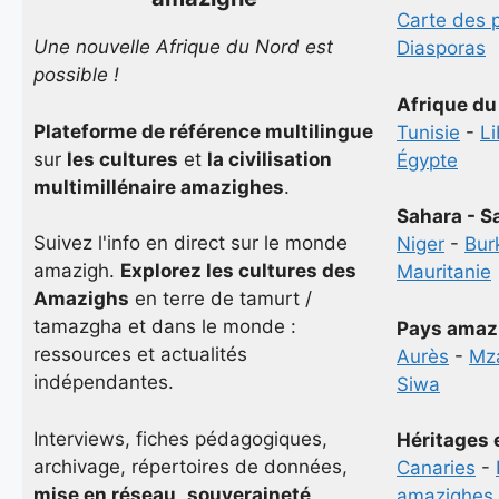
Carte des 
Une nouvelle Afrique du Nord est
Diasporas
possible !
Afrique du
Plateforme de référence multilingue
Tunisie
-
L
sur
les cultures
et
la civilisation
Égypte
multimillénaire amazighes
.
Sahara - S
Suivez l'info en direct sur le monde
Niger
-
Bur
amazigh.
Explorez les cultures des
Mauritanie
Amazighs
en terre de tamurt /
tamazgha et dans le monde :
Pays amaz
ressources et actualités
Aurès
-
Mz
indépendantes.
Siwa
Interviews, fiches pédagogiques,
Héritages 
archivage, répertoires de données,
Canaries
-
mise en réseau
,
souveraineté
amazighes